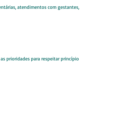
entárias, atendimentos com gestantes,
s prioridades para respeitar princípio
 - Cristal
r
46.8820