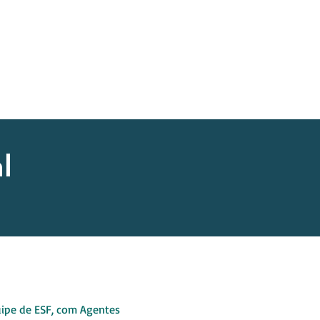
(51) 99983.0394
(51) 99746.8820
to
Blog
l
ipe de ESF, com Agentes