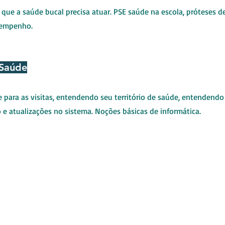
ue a saúde bucal precisa atuar. PSE saúde na escola, próteses d
esempenho.
 Saúde
 para as visitas, entendendo seu território de saúde, entendendo a
 e atualizações no sistema. Noções básicas de informática.
Rua Amaral Ferrador, 791 - Centro
CEP 96195-000 - RS
contato@fartreinamentos.com.b
(51) 99983.0394
(51) 997
NDO PARA