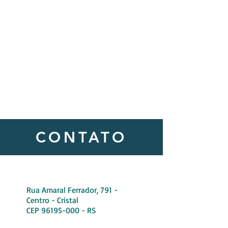
CAPACITANDO PARA TRANSFORMAR
(51) 99983.0394
(51) 99746.8820
CONTATO
Rua Amaral Ferrador, 791 -
Centro - Cristal
CEP
96195-000
- RS