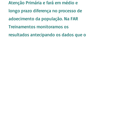
Atenção Primária e fará em médio e
longo prazo diferença no processo de
adoecimento da população. Na FAR
Treinamentos monitoramos os
resultados antecipando os dados que o
ministério da saúde está recebendo,
treinamos os profissionais para digitar e
entender a logica do sistema de
informação para os dados dos
atendimentos realizados sejam vistos no
mundo virtual. Monitoramento dos
indicadores federais ( Emulti, ESF, Saúde
Bucal) e dos Estaduais RS ( RBC, PIAPS).
Sisvan - Sistema de Vigilância
Alimentar e Nutricional