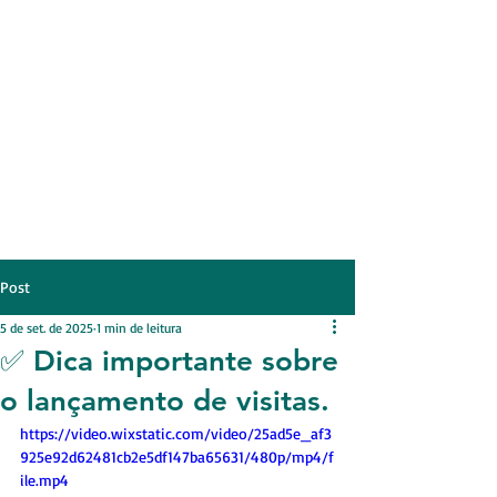
CAPACITANDO PARA TRANSFORMAR
(51) 99983.0394
(51) 99746.8820
Post
5 de set. de 2025
1 min de leitura
✅ Dica importante sobre
o lançamento de visitas.
https://video.wixstatic.com/video/25ad5e_af3
925e92d62481cb2e5df147ba65631/480p/mp4/f
ile.mp4